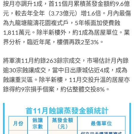
按月亦調升1成，首11個月累積蒸發金額約9.6億
元，較去年全年（3.73億元）增1.6倍。月內最傷
為九龍塘龍濤花園複式戶，5年帳面加使費蝕
1,811萬元。除半新樓外，約1成為居屋單位。業
界分析，臨近年尾，樓價再跌2至3%。
將軍澳11月約錄263餘宗成交，市場估計月內錄
逾30宗蝕讓成交，當中日出康城佔近4成，成為
蝕讓重災區。除半新樓，11月交投升溫的居屋亦
錄得約9宗損手個案，約佔整體交投8%。