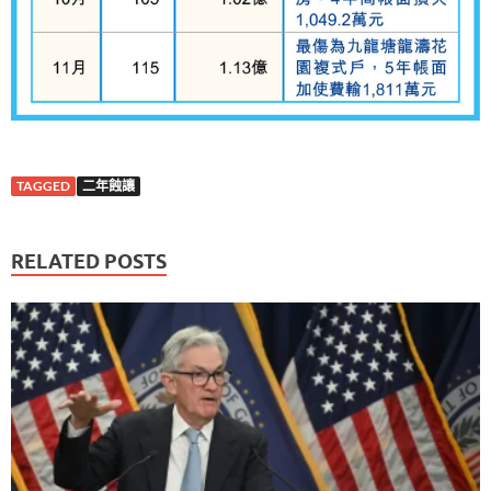
TAGGED
二年蝕讓
RELATED POSTS