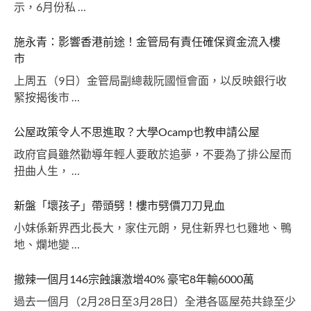
示，6月份私 …
施永青：影響香港前途！金管局有責任確保資金流入樓
市
上周五（9日）金管局副總裁阮國恒會面，以反映銀行收
緊按揭後市 …
公屋政策令人不思進取？大學Ocamp也教申請公屋
政府官員雖然勸導年輕人要敢於追夢，不要為了排公屋而
扭曲人生， …
新盤「壞孩子」帶頭劈！樓市劈價刀刀見血
小妹係新界西北長大，家住元朗，見住新界乜乜雞地、鴨
地、爛地變 …
撤辣一個月146宗蝕讓激增40% 豪宅8年輸6000萬
過去一個月（2月28日至3月28日）全港各區屋苑共錄至少