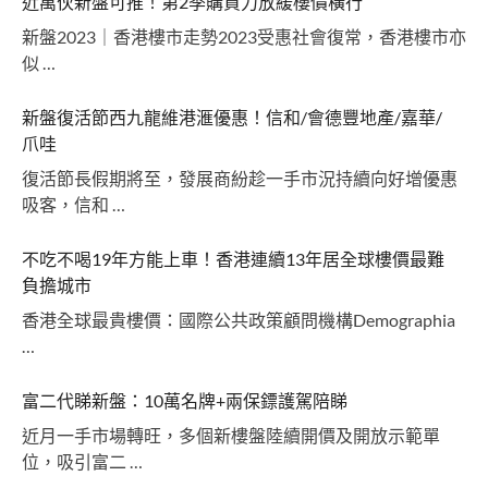
近萬伙新盤可推！第2季購買力放緩樓價橫行
新盤2023｜香港樓市走勢2023受惠社會復常，香港樓市亦
似 …
新盤復活節西九龍維港滙優惠！信和/會德豐地產/嘉華/
爪哇
復活節長假期將至，發展商紛趁一手市況持續向好增優惠
吸客，信和 …
不吃不喝19年方能上車！香港連續13年居全球樓價最難
負擔城市
香港全球最貴樓價：國際公共政策顧問機構Demographia
…
富二代睇新盤：10萬名牌+兩保鏢護駕陪睇
近月一手市場轉旺，多個新樓盤陸續開價及開放示範單
位，吸引富二 …