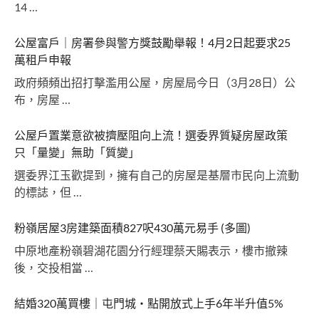
14 …
公屋富戶｜房署參與警方獎鼓勵舉報！4月2日起要求25
萬租戶申報
政府頻頻出招打擊濫用公屋，房屋局今日（3月28日）公
布，房屋 …
公屋戶置業意欲被擠壓阻向上流！選委界質疑房屋政策
只「量變」無助「質變」
選委界江玉歡提到，擁有自己的房屋是基層市民向上流動
的標誌，但 …
粉嶺居屋3房建築面積827呎430萬元易手 (多圖)
中原地產粉嶺碧湖花園分行經理蔡天賜表示，樓市撤辣
後，交投相當 …
結婚320萬買樓｜屯門城‧點開放式上手6年半升值5%