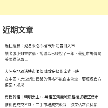
近期文章
過往經驗：減息未必令樓市升 勿盲目入市
讀者張小姐來信稱，說減息已經說了一年，最近市場傳聞
美國聯儲局 …
大陸多地取消樓市限價 或致房價斷崖式下跌
在中國，房企銷售樓盤的價格不能自主決定，要經過官方
備案，如果 …
賣樓轉租｜精明業主1.8萬租荃灣麗城邊租樓邊觀望樓市
惟租務成交不斷，二手市場成交淡靜。據差估署資料顯