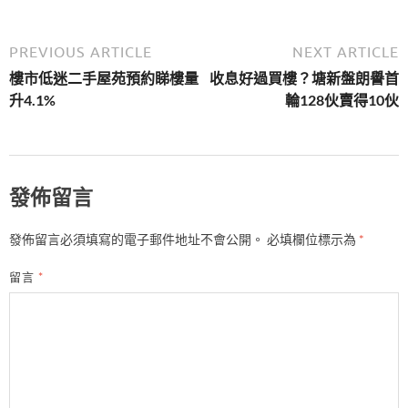
PREVIOUS ARTICLE
NEXT ARTICLE
樓市低迷二手屋苑預約睇樓量
收息好過買樓？塘新盤朗譽首
升4.1%
輪128伙賣得10伙
發佈留言
發佈留言必須填寫的電子郵件地址不會公開。
必填欄位標示為
*
留言
*