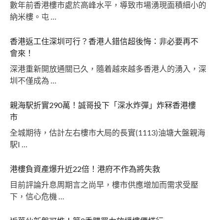
數年前香港樓市處於高峰水平，導致市場湧現面積細小的
納米樓。屯 …
香港返工住深圳可行？香港人錯信超後悔：非必要再不
會來！
深港重新開放通關已久，隨着越來越多香港人的湧入，深
圳不僅成為 …
親海駅折實290萬！誠哥投下「深水炸彈」炸冧香港樓
市
全城期待，估計左右樓市大局的長實(1113)油塘大盤親海
駅I …
港樓負資產爆升近22倍！港府不作為將失救
目前評論升息周期言之尚早，樓市供應增加而需求受壓
下，信心危機 …