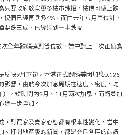
為只要政府放寬更多樓市辣招，樓價可望止跌
，樓價已經再跌多4%，而由去年八月高位計，
價要跌三成，已經達到一半跌幅。
5次全年跌幅達到雙位數，當中對上一次正值為
反映9月下旬，本港正式跟隨美國加息0.125
厘的影響，由於今次加息周期在速度、密度，均
8年），短時間內9月、11月兩次加息，而隨着加
亦進一步疊加。
成，對買家及賣家心態都有根本性變化，當中
加。打開地產版的新聞，都是充斥各區的蝕讓