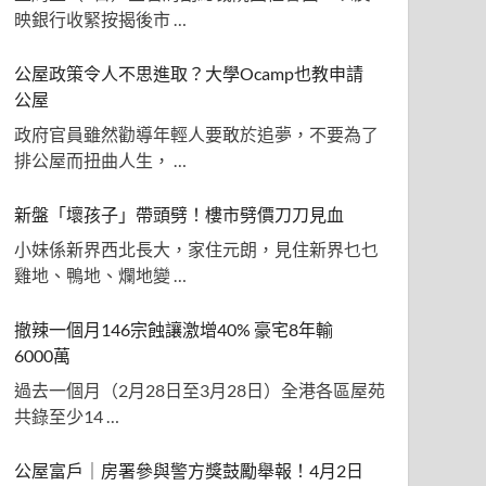
映銀行收緊按揭後市 …
公屋政策令人不思進取？大學Ocamp也教申請
公屋
政府官員雖然勸導年輕人要敢於追夢，不要為了
排公屋而扭曲人生， …
新盤「壞孩子」帶頭劈！樓市劈價刀刀見血
小妹係新界西北長大，家住元朗，見住新界乜乜
雞地、鴨地、爛地變 …
撤辣一個月146宗蝕讓激增40% 豪宅8年輸
6000萬
過去一個月（2月28日至3月28日）全港各區屋苑
共錄至少14 …
公屋富戶｜房署參與警方獎鼓勵舉報！4月2日