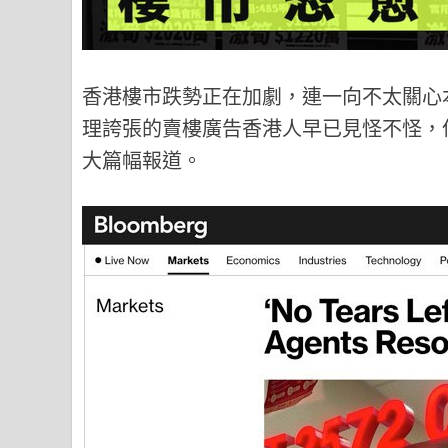
香港樓市跌勢正在加劇，連一向不太關心
理誇張的賣樓廣告香港人早已見怪不怪，
大篇幅報道。