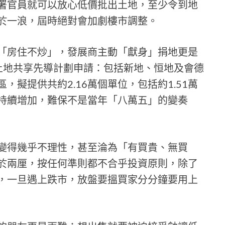
署官員就可以放心低價批出土地，至少令到地
於一浪，屆時絕對會加劇樓市調整。
「房住不炒」，發展商主動「獻身」捐地更是
土地共享先導計劃申請：包括新地、恒地及會德
擬提供共約2.16萬個單位，包括約1.51萬
持續增加，難保不是當年「八萬五」的變奏
變得幾乎不理性，甚至淪為「有買貴、無買
於兩厘，按任何準則都不合乎投資原則，除了
，一旦遇上跌市，放盤要搵買家分分鐘要用上