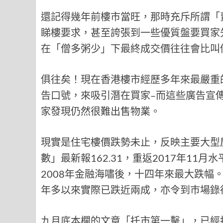
還記得幾年前樓市當旺，那時充斥所謂「
睇樓要求，甚至誇張到一些優質盤要買家
在「僧多粥少」下最終成交價往往會比叫
俱往矣！現在香港樓市經歷多年來最嚴重
告口號，來吸引潛在買家–而這些廣告宣
家發現仍然很難出售物業。
現實是住宅樓價跌勢未止，反映主要大型
數」最新報162.31，重返2017年11月
2008年金融海嘯後，十四年來最大跌幅
年多以來實際已跌近兩成，亦令到巿場錄
九月底本欄的文章「托市第一擊」，已經