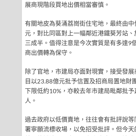
展商現階段買地出價相當審慎。
有關地皮為葵涌荔崗街住宅地，最終由中信
元，對比同區對上一幅鄰近港鐵葵芳站、於
三成半。值得注意是今次實質是有多達9
商出價轉為保守。
除了官地，市建局亦面對現實，接受發展
目以23.88億元批予信置及招商局置地財
下限低約10%，亦較去年市建局毗鄰批
人。
過去政府以低價賣地，往往會有批評說等
署寧願流標收場，以免招受批評。但今天