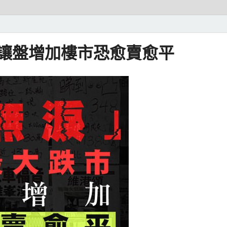
蝕讓盤增加樓市恐愈賣愈平