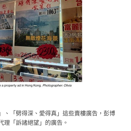
」、「劈得深、愛得真」這些賣樓廣告，彭博
代理「訴諸絕望」的廣告。