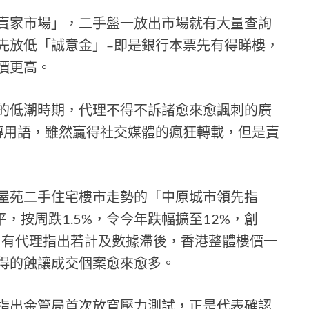
賣家市場」，二手盤一放出市場就有大量查詢
先放低「誠意金」–即是銀行本票先有得睇樓，
價更高。
的低潮時期，代理不得不訴諸愈來愈諷刺的廣
傳用語，雖然贏得社交媒體的瘋狂轉載，但是賣
屋苑二手住宅樓市走勢的「中原城市領先指
水平，按周跌1.5%，令今年跌幅擴至12%，創
。有代理指出若計及數據滯後，香港整體樓價一
得的蝕讓成交個案愈來愈多。
指出金管局首次放寬壓力測試，正是代表確認