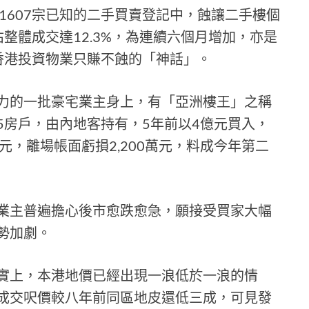
1607宗已知的二手買賣登記中，蝕讓二手樓個
案佔整體成交達12.3%，為連續六個月增加，亦是
日香港投資物業只賺不蝕的「神話」。
力的一批豪宅業主身上，有「亞洲樓王」之稱
5房戶，由內地客持有，5年前以4億元買入，
66元，離場帳面虧損2,200萬元，料成今年第二
業主普遍擔心後市愈跌愈急，願接受買家大幅
勢加劇。
實上，本港地價已經出現一浪低於一浪的情
成交呎價較八年前同區地皮還低三成，可見發