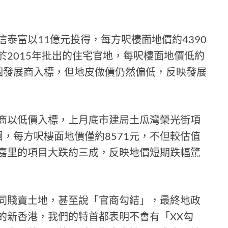
泰富以11億元投得，每方呎樓面地價約4390
2015年批出的住宅官地，每呎樓面地價低約
個發展商入標，但地皮做價仍然偏低，反映發展
商以低價入標，上月底市建局土瓜灣榮光街項
團，每方呎樓面地價僅約8571元，不但較估值
予嘉里的項目大跌約三成，反映地價短期跌幅驚
同賤賣土地，甚至說「官商勾結」，最終地政
的新香港，我們的特首都表明不會有「XX勾