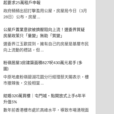
起要求25萬租戶申報
政府頻頻出招打擊濫用公屋，房屋局今日（3月
28日）公布，房屋 …
公屋戶置業意欲被擠壓阻向上流！選委界質疑
房屋政策只「量變」無助「質變」
選委界江玉歡提到，擁有自己的房屋是基層市民
向上流動的標誌，但 …
粉嶺居屋3房建築面積827呎430萬元易手 (多
圖)
中原地產粉嶺碧湖花園分行經理蔡天賜表示，樓
市撤辣後，交投相當 …
結婚320萬買樓｜屯門城‧點開放式上手6年半
升值5%
數年前香港樓市處於高峰水平，導致市場湧現面