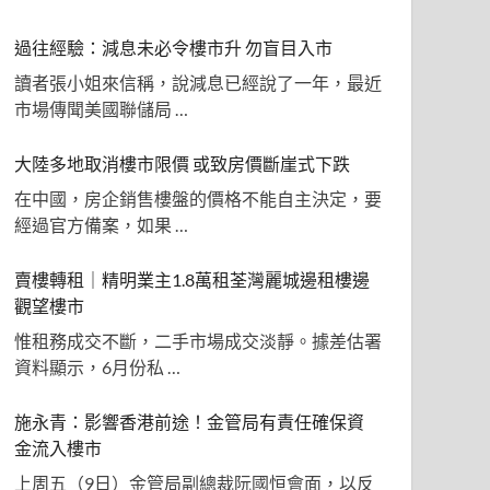
過往經驗：減息未必令樓市升 勿盲目入市
讀者張小姐來信稱，說減息已經說了一年，最近
市場傳聞美國聯儲局 …
大陸多地取消樓市限價 或致房價斷崖式下跌
在中國，房企銷售樓盤的價格不能自主決定，要
經過官方備案，如果 …
賣樓轉租｜精明業主1.8萬租荃灣麗城邊租樓邊
觀望樓市
惟租務成交不斷，二手市場成交淡靜。據差估署
資料顯示，6月份私 …
施永青：影響香港前途！金管局有責任確保資
金流入樓市
上周五（9日）金管局副總裁阮國恒會面，以反