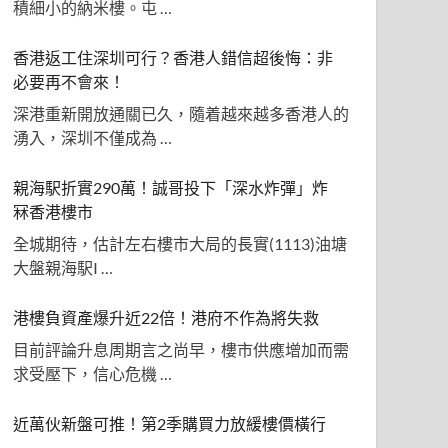
積細小的納米樓。屯 …
香港返工住深圳可行？香港人錯信超後悔：非
必要再不會來！
深港重新開放通關已久，隨着越來越多香港人的
湧入，深圳不僅成為 …
親海駅折實290萬！誠哥投下「深水炸彈」炸
冧香港樓市
全城期待，估計左右樓市大局的長實(1113)油塘
大盤親海駅I …
港樓負資產爆升近22倍！港府不作為將失救
目前評論升息周期言之尚早，樓市供應增加而需
求受壓下，信心危機 …
近萬伙新盤可推！第2季購買力放緩樓價橫行