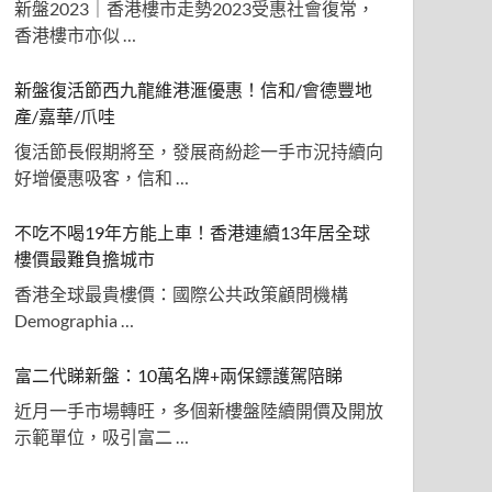
新盤2023｜香港樓市走勢2023受惠社會復常，
香港樓市亦似 …
新盤復活節西九龍維港滙優惠！信和/會德豐地
產/嘉華/爪哇
復活節長假期將至，發展商紛趁一手市況持續向
好增優惠吸客，信和 …
不吃不喝19年方能上車！香港連續13年居全球
樓價最難負擔城市
香港全球最貴樓價：國際公共政策顧問機構
Demographia …
富二代睇新盤：10萬名牌+兩保鏢護駕陪睇
近月一手市場轉旺，多個新樓盤陸續開價及開放
示範單位，吸引富二 …